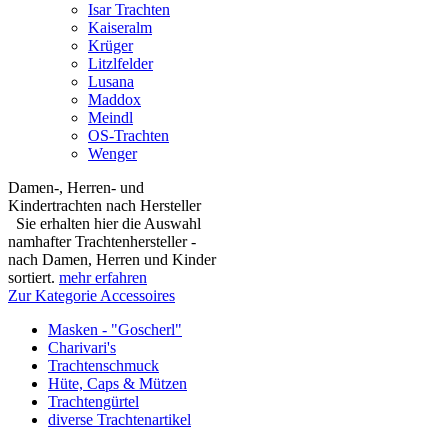
Isar Trachten
Kaiseralm
Krüger
Litzlfelder
Lusana
Maddox
Meindl
OS-Trachten
Wenger
Damen-, Herren- und
Kindertrachten nach Hersteller
Sie erhalten hier die Auswahl
namhafter Trachtenhersteller -
nach Damen, Herren und Kinder
sortiert.
mehr erfahren
Zur Kategorie Accessoires
Masken - "Goscherl"
Charivari's
Trachtenschmuck
Hüte, Caps & Mützen
Trachtengürtel
diverse Trachtenartikel