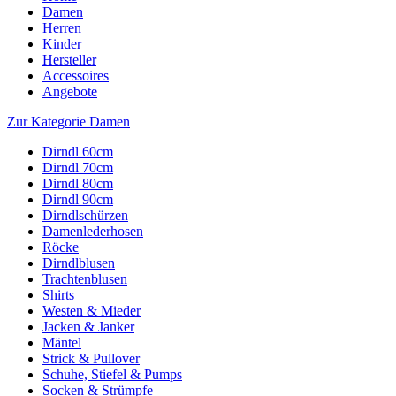
Damen
Herren
Kinder
Hersteller
Accessoires
Angebote
Zur Kategorie Damen
Dirndl 60cm
Dirndl 70cm
Dirndl 80cm
Dirndl 90cm
Dirndlschürzen
Damenlederhosen
Röcke
Dirndlblusen
Trachtenblusen
Shirts
Westen & Mieder
Jacken & Janker
Mäntel
Strick & Pullover
Schuhe, Stiefel & Pumps
Socken & Strümpfe