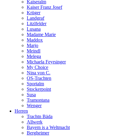
Kaiseralm
Kaiser Franz Josef
Krüger
Landgraf
Litzlfelder
Lusana
Madame Marie
Maddox
Marjo
Meindl
Melega
Michaela Feyrsinger
My Choice
Nina von C.
OS-Trachten
Sportalm
Stockerpoint
Susa
Tramontana
Wenger
Herren
Trachtn Bäda
Allwerk
Bayern is a Weltmacht
Bergheimer