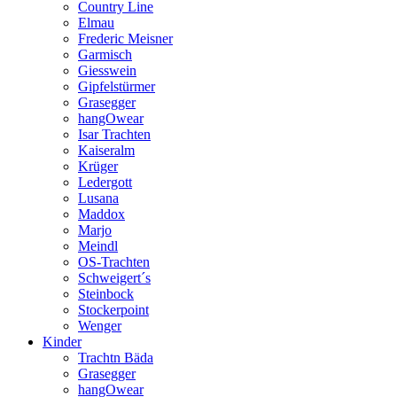
Country Line
Elmau
Frederic Meisner
Garmisch
Giesswein
Gipfelstürmer
Grasegger
hangOwear
Isar Trachten
Kaiseralm
Krüger
Ledergott
Lusana
Maddox
Marjo
Meindl
OS-Trachten
Schweigert´s
Steinbock
Stockerpoint
Wenger
Kinder
Trachtn Bäda
Grasegger
hangOwear