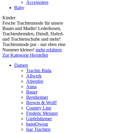
Accessoires
Baby
Kinder
Fesche Trachtenmode für unsere
Buam und Madln! Lederhosen,
Trachtenhemden, Dirndl, Haferl-
und Trachtenschuhe und mehr!
Trachtenmode pur - nur eben eine
Nummer kleiner!
mehr erfahren
Zur Kategorie Hersteller
Damen
Trachtn Bäda
Allwerk
Alpenfee
Anna
Bauer
Bergheimer
Berwin & Wolff
Country Line
Frederic Meisner
Gipfelstürmer
hangOwear
Isar Trachten