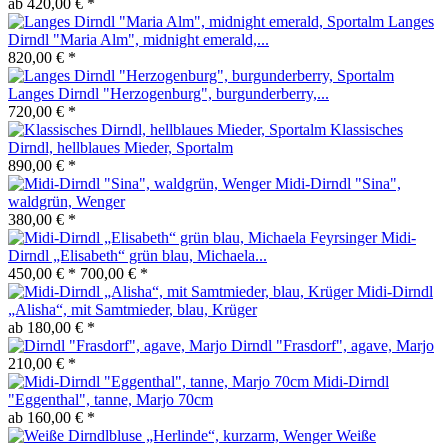
ab 420,00 € *
Langes
Dirndl "Maria Alm", midnight emerald,...
820,00 € *
Langes Dirndl "Herzogenburg", burgunderberry,...
720,00 € *
Klassisches
Dirndl, hellblaues Mieder, Sportalm
890,00 € *
Midi-Dirndl "Sina",
waldgrün, Wenger
380,00 € *
Midi-
Dirndl „Elisabeth“ grün blau, Michaela...
450,00 € *
700,00 € *
Midi-Dirndl
„Alisha“, mit Samtmieder, blau, Krüger
ab 180,00 € *
Dirndl "Frasdorf", agave, Marjo
210,00 € *
Midi-Dirndl
"Eggenthal", tanne, Marjo 70cm
ab 160,00 € *
Weiße