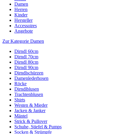
Damen
Herren
Kinder
Hersteller
Accessoires
Angebote
Zur Kategorie Damen
Dirndl 60cm
Dirndl 70cm
Dirndl 80cm
Dirndl 90cm
Dirndlschürzen
Damenlederhosen
Röcke
Dirndlblusen
Trachtenblusen
Shirts
Westen & Mieder
Jacken & Janker
Mäntel
Strick & Pullover
Schuhe, Stiefel & Pumps
Socken & Strümpfe