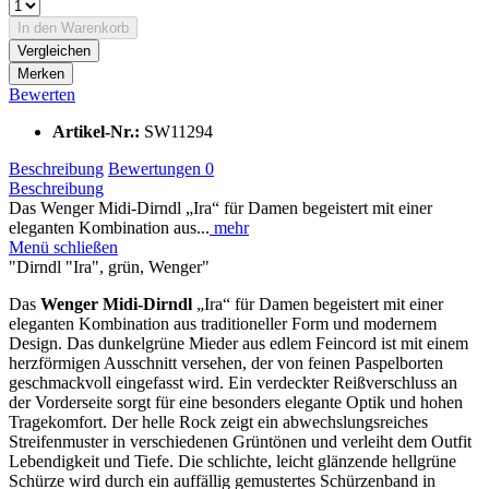
In den
Warenkorb
Vergleichen
Merken
Bewerten
Artikel-Nr.:
SW11294
Beschreibung
Bewertungen
0
Beschreibung
Das Wenger Midi-Dirndl „Ira“ für Damen begeistert mit einer
eleganten Kombination aus...
mehr
Menü schließen
"Dirndl "Ira", grün, Wenger"
Das
Wenger Midi-Dirndl
„Ira“ für Damen begeistert mit einer
eleganten Kombination aus traditioneller Form und modernem
Design. Das dunkelgrüne Mieder aus edlem Feincord ist mit einem
herzförmigen Ausschnitt versehen, der von feinen Paspelborten
geschmackvoll eingefasst wird. Ein verdeckter Reißverschluss an
der Vorderseite sorgt für eine besonders elegante Optik und hohen
Tragekomfort. Der helle Rock zeigt ein abwechslungsreiches
Streifenmuster in verschiedenen Grüntönen und verleiht dem Outfit
Lebendigkeit und Tiefe. Die schlichte, leicht glänzende hellgrüne
Schürze wird durch ein auffällig gemustertes Schürzenband in