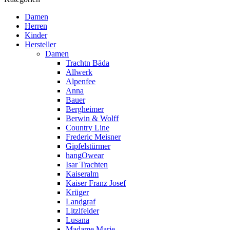
Damen
Herren
Kinder
Hersteller
Damen
Trachtn Bäda
Allwerk
Alpenfee
Anna
Bauer
Bergheimer
Berwin & Wolff
Country Line
Frederic Meisner
Gipfelstürmer
hangOwear
Isar Trachten
Kaiseralm
Kaiser Franz Josef
Krüger
Landgraf
Litzlfelder
Lusana
Madame Marie