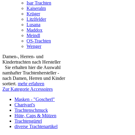
Isar Trachten
Kaiseralm
Krüger
Litzlfelder
Lusana
Maddox
Meindl
OS-Trachten
Wenger
Damen-, Herren- und
Kindertrachten nach Hersteller
Sie erhalten hier die Auswahl
namhafter Trachtenhersteller -
nach Damen, Herren und Kinder
sortiert.
mehr erfahren
Zur Kategorie Accessoires
Masken - "Goscherl"
Charivari's
Trachtenschmuck
Hüte, Caps & Mützen
Trachtengürtel
diverse Trachtenartikel