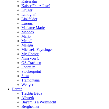
Kaiseralm
Kaiser Franz Josef
Krüger
Landgraf
Litzlfelder
Lusana
Madame Marie
Maddox
Marjo
Meindl
Melega
Michaela Feyrsinger
My Choice
Nina von C.
OS-Trachten
Sportalm
Stockerpoint
Susa
Tramontana
Wenger
Herren
Trachtn Bäda
Allwerk
Bayern is a Weltmacht
Bergheimer