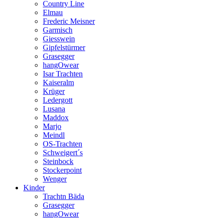
Country Line
Elmau
Frederic Meisner
Garmisch
Giesswein
Gipfelstürmer
Grasegger
hangOwear
Isar Trachten
Kaiseralm
Krüger
Ledergott
Lusana
Maddox
Marjo
Meindl
OS-Trachten
Schweigert´s
Steinbock
Stockerpoint
Wenger
Kinder
Trachtn Bäda
Grasegger
hangOwear