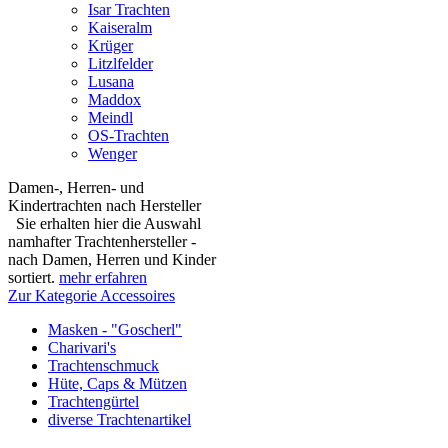
Isar Trachten
Kaiseralm
Krüger
Litzlfelder
Lusana
Maddox
Meindl
OS-Trachten
Wenger
Damen-, Herren- und
Kindertrachten nach Hersteller
Sie erhalten hier die Auswahl
namhafter Trachtenhersteller -
nach Damen, Herren und Kinder
sortiert.
mehr erfahren
Zur Kategorie Accessoires
Masken - "Goscherl"
Charivari's
Trachtenschmuck
Hüte, Caps & Mützen
Trachtengürtel
diverse Trachtenartikel