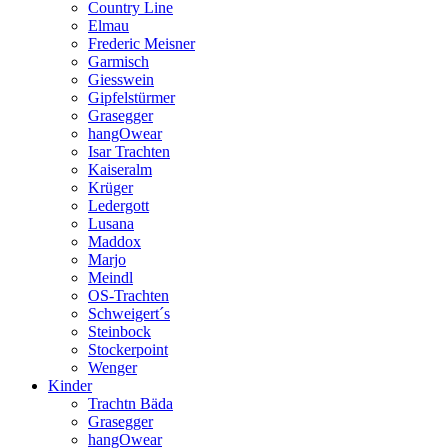
Country Line
Elmau
Frederic Meisner
Garmisch
Giesswein
Gipfelstürmer
Grasegger
hangOwear
Isar Trachten
Kaiseralm
Krüger
Ledergott
Lusana
Maddox
Marjo
Meindl
OS-Trachten
Schweigert´s
Steinbock
Stockerpoint
Wenger
Kinder
Trachtn Bäda
Grasegger
hangOwear