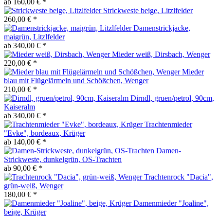
ab 160,00 € *
Strickweste beige, Litzlfelder
260,00 € *
Damenstrickjacke,
maigrün, Litzlfelder
ab 340,00 € *
Mieder weiß, Dirsbach, Wenger
220,00 € *
Mieder
blau mit Flügelärmeln und Schößchen, Wenger
210,00 € *
Dirndl, gruen/petrol, 90cm,
Kaiseralm
ab 340,00 € *
Trachtenmieder
"Evke", bordeaux, Krüger
ab 140,00 € *
Damen-
Strickweste, dunkelgrün, OS-Trachten
ab 90,00 € *
Trachtenrock "Dacia",
grün-weiß, Wenger
180,00 € *
Damenmieder "Joaline",
beige, Krüger