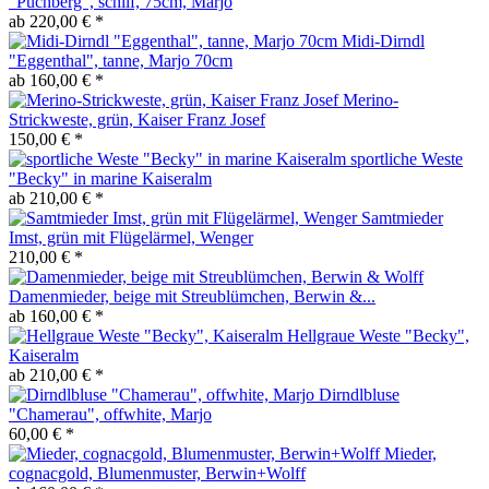
"Puchberg", schilf, 75cm, Marjo
ab 220,00 € *
Midi-Dirndl
"Eggenthal", tanne, Marjo 70cm
ab 160,00 € *
Merino-
Strickweste, grün, Kaiser Franz Josef
150,00 € *
sportliche Weste
"Becky" in marine Kaiseralm
ab 210,00 € *
Samtmieder
Imst, grün mit Flügelärmel, Wenger
210,00 € *
Damenmieder, beige mit Streublümchen, Berwin &...
ab 160,00 € *
Hellgraue Weste "Becky",
Kaiseralm
ab 210,00 € *
Dirndlbluse
"Chamerau", offwhite, Marjo
60,00 € *
Mieder,
cognacgold, Blumenmuster, Berwin+Wolff