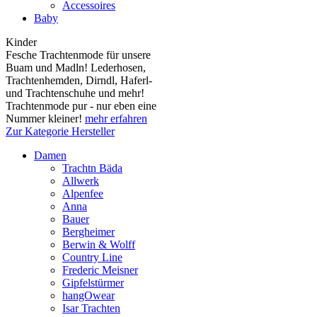
Accessoires
Baby
Kinder
Fesche Trachtenmode für unsere
Buam und Madln! Lederhosen,
Trachtenhemden, Dirndl, Haferl-
und Trachtenschuhe und mehr!
Trachtenmode pur - nur eben eine
Nummer kleiner!
mehr erfahren
Zur Kategorie Hersteller
Damen
Trachtn Bäda
Allwerk
Alpenfee
Anna
Bauer
Bergheimer
Berwin & Wolff
Country Line
Frederic Meisner
Gipfelstürmer
hangOwear
Isar Trachten