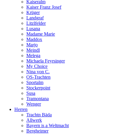
Kaiseralm
Kaiser Franz Josef
Krüger
Landgraf
Litzlfelder
Lusana
Madame Marie
Maddox
Marjo
Meindl
Melega
Michaela Feyrsinger
My Choice
Nina von C.
OS-Trachten
Sportalm
Stockerpoint
Susa
Tramontana
Wenger
Herren
Trachtn Bäda
Allwerk
Bayern is a Weltmacht
Bergheimer