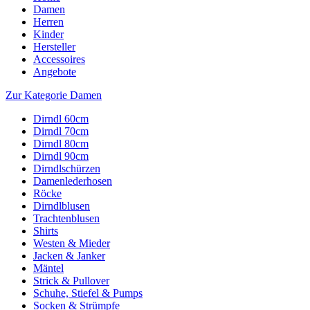
Damen
Herren
Kinder
Hersteller
Accessoires
Angebote
Zur Kategorie Damen
Dirndl 60cm
Dirndl 70cm
Dirndl 80cm
Dirndl 90cm
Dirndlschürzen
Damenlederhosen
Röcke
Dirndlblusen
Trachtenblusen
Shirts
Westen & Mieder
Jacken & Janker
Mäntel
Strick & Pullover
Schuhe, Stiefel & Pumps
Socken & Strümpfe