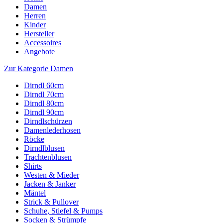
Damen
Herren
Kinder
Hersteller
Accessoires
Angebote
Zur Kategorie Damen
Dirndl 60cm
Dirndl 70cm
Dirndl 80cm
Dirndl 90cm
Dirndlschürzen
Damenlederhosen
Röcke
Dirndlblusen
Trachtenblusen
Shirts
Westen & Mieder
Jacken & Janker
Mäntel
Strick & Pullover
Schuhe, Stiefel & Pumps
Socken & Strümpfe