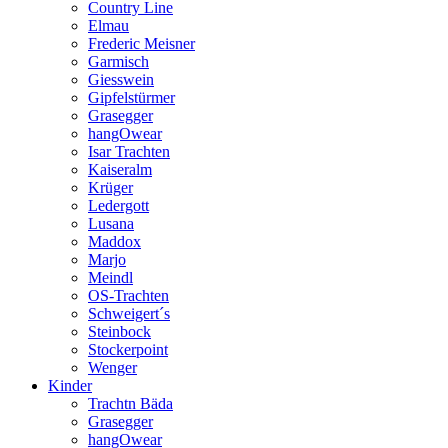
Country Line
Elmau
Frederic Meisner
Garmisch
Giesswein
Gipfelstürmer
Grasegger
hangOwear
Isar Trachten
Kaiseralm
Krüger
Ledergott
Lusana
Maddox
Marjo
Meindl
OS-Trachten
Schweigert´s
Steinbock
Stockerpoint
Wenger
Kinder
Trachtn Bäda
Grasegger
hangOwear