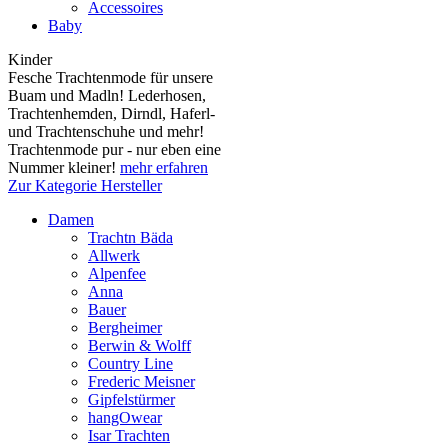
Accessoires
Baby
Kinder
Fesche Trachtenmode für unsere
Buam und Madln! Lederhosen,
Trachtenhemden, Dirndl, Haferl-
und Trachtenschuhe und mehr!
Trachtenmode pur - nur eben eine
Nummer kleiner!
mehr erfahren
Zur Kategorie Hersteller
Damen
Trachtn Bäda
Allwerk
Alpenfee
Anna
Bauer
Bergheimer
Berwin & Wolff
Country Line
Frederic Meisner
Gipfelstürmer
hangOwear
Isar Trachten