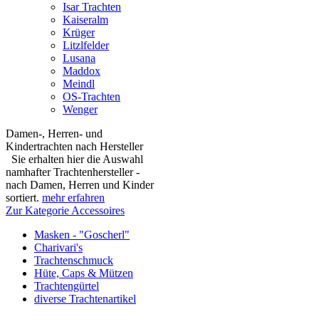
Isar Trachten
Kaiseralm
Krüger
Litzlfelder
Lusana
Maddox
Meindl
OS-Trachten
Wenger
Damen-, Herren- und
Kindertrachten nach Hersteller
Sie erhalten hier die Auswahl
namhafter Trachtenhersteller -
nach Damen, Herren und Kinder
sortiert.
mehr erfahren
Zur Kategorie Accessoires
Masken - "Goscherl"
Charivari's
Trachtenschmuck
Hüte, Caps & Mützen
Trachtengürtel
diverse Trachtenartikel