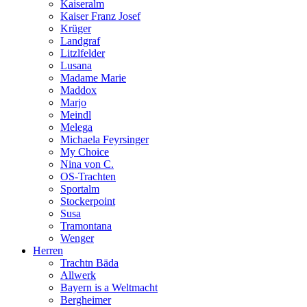
Kaiseralm
Kaiser Franz Josef
Krüger
Landgraf
Litzlfelder
Lusana
Madame Marie
Maddox
Marjo
Meindl
Melega
Michaela Feyrsinger
My Choice
Nina von C.
OS-Trachten
Sportalm
Stockerpoint
Susa
Tramontana
Wenger
Herren
Trachtn Bäda
Allwerk
Bayern is a Weltmacht
Bergheimer