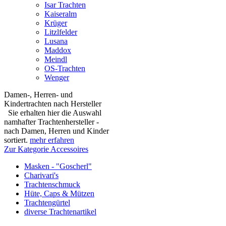
Isar Trachten
Kaiseralm
Krüger
Litzlfelder
Lusana
Maddox
Meindl
OS-Trachten
Wenger
Damen-, Herren- und
Kindertrachten nach Hersteller
Sie erhalten hier die Auswahl
namhafter Trachtenhersteller -
nach Damen, Herren und Kinder
sortiert.
mehr erfahren
Zur Kategorie Accessoires
Masken - "Goscherl"
Charivari's
Trachtenschmuck
Hüte, Caps & Mützen
Trachtengürtel
diverse Trachtenartikel