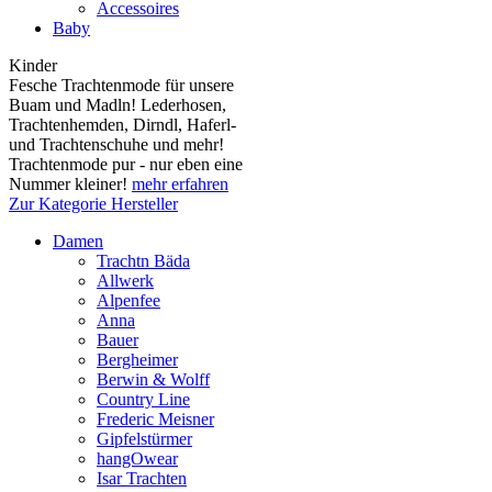
Accessoires
Baby
Kinder
Fesche Trachtenmode für unsere
Buam und Madln! Lederhosen,
Trachtenhemden, Dirndl, Haferl-
und Trachtenschuhe und mehr!
Trachtenmode pur - nur eben eine
Nummer kleiner!
mehr erfahren
Zur Kategorie Hersteller
Damen
Trachtn Bäda
Allwerk
Alpenfee
Anna
Bauer
Bergheimer
Berwin & Wolff
Country Line
Frederic Meisner
Gipfelstürmer
hangOwear
Isar Trachten