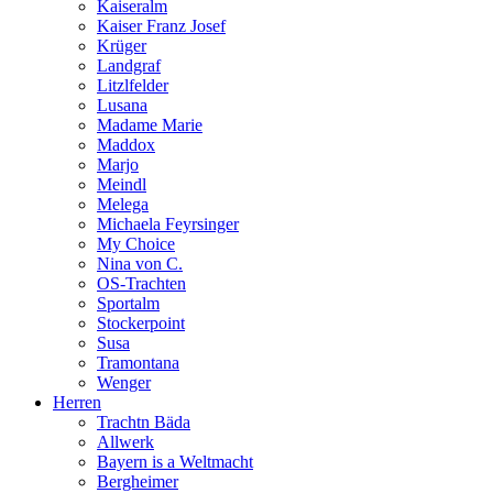
Kaiseralm
Kaiser Franz Josef
Krüger
Landgraf
Litzlfelder
Lusana
Madame Marie
Maddox
Marjo
Meindl
Melega
Michaela Feyrsinger
My Choice
Nina von C.
OS-Trachten
Sportalm
Stockerpoint
Susa
Tramontana
Wenger
Herren
Trachtn Bäda
Allwerk
Bayern is a Weltmacht
Bergheimer