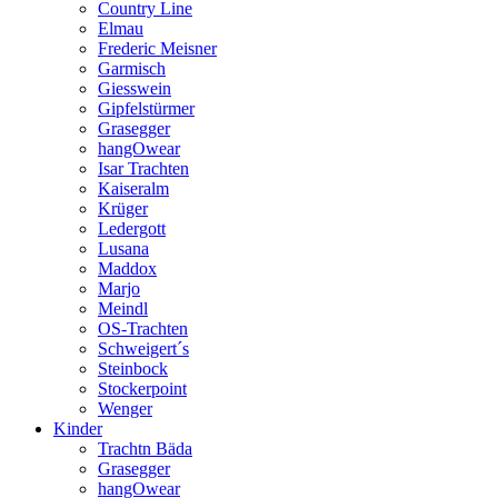
Country Line
Elmau
Frederic Meisner
Garmisch
Giesswein
Gipfelstürmer
Grasegger
hangOwear
Isar Trachten
Kaiseralm
Krüger
Ledergott
Lusana
Maddox
Marjo
Meindl
OS-Trachten
Schweigert´s
Steinbock
Stockerpoint
Wenger
Kinder
Trachtn Bäda
Grasegger
hangOwear