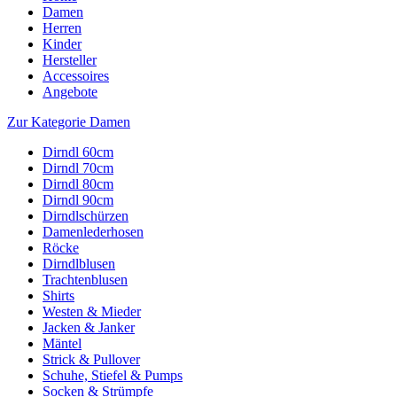
Damen
Herren
Kinder
Hersteller
Accessoires
Angebote
Zur Kategorie Damen
Dirndl 60cm
Dirndl 70cm
Dirndl 80cm
Dirndl 90cm
Dirndlschürzen
Damenlederhosen
Röcke
Dirndlblusen
Trachtenblusen
Shirts
Westen & Mieder
Jacken & Janker
Mäntel
Strick & Pullover
Schuhe, Stiefel & Pumps
Socken & Strümpfe