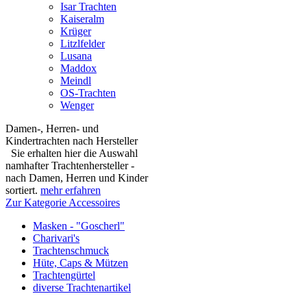
Isar Trachten
Kaiseralm
Krüger
Litzlfelder
Lusana
Maddox
Meindl
OS-Trachten
Wenger
Damen-, Herren- und
Kindertrachten nach Hersteller
Sie erhalten hier die Auswahl
namhafter Trachtenhersteller -
nach Damen, Herren und Kinder
sortiert.
mehr erfahren
Zur Kategorie Accessoires
Masken - "Goscherl"
Charivari's
Trachtenschmuck
Hüte, Caps & Mützen
Trachtengürtel
diverse Trachtenartikel