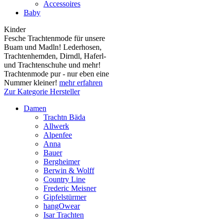
Accessoires
Baby
Kinder
Fesche Trachtenmode für unsere
Buam und Madln! Lederhosen,
Trachtenhemden, Dirndl, Haferl-
und Trachtenschuhe und mehr!
Trachtenmode pur - nur eben eine
Nummer kleiner!
mehr erfahren
Zur Kategorie Hersteller
Damen
Trachtn Bäda
Allwerk
Alpenfee
Anna
Bauer
Bergheimer
Berwin & Wolff
Country Line
Frederic Meisner
Gipfelstürmer
hangOwear
Isar Trachten