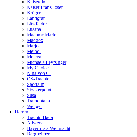
Kaiseralm
Kaiser Franz Josef
Krüger
Landgraf
Litzlfelder
Lusana
Madame Marie
Maddox
Marjo
Meindl
Melega
Michaela Feyrsinger
My Choice
Nina von C.
OS-Trachten
Sportalm
Stockerpoint
Susa
Tramontana
Wenger
Herren
Trachtn Bäda
Allwerk
Bayern is a Weltmacht
Bergheimer