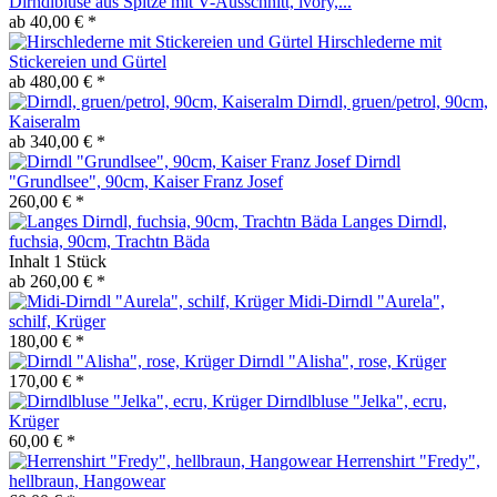
Dirndlbluse aus Spitze mit V-Ausschnitt, ivory,...
ab 40,00 € *
Hirschlederne mit
Stickereien und Gürtel
ab 480,00 € *
Dirndl, gruen/petrol, 90cm,
Kaiseralm
ab 340,00 € *
Dirndl
"Grundlsee", 90cm, Kaiser Franz Josef
260,00 € *
Langes Dirndl,
fuchsia, 90cm, Trachtn Bäda
Inhalt
1 Stück
ab 260,00 € *
Midi-Dirndl "Aurela",
schilf, Krüger
180,00 € *
Dirndl "Alisha", rose, Krüger
170,00 € *
Dirndlbluse "Jelka", ecru,
Krüger
60,00 € *
Herrenshirt "Fredy",
hellbraun, Hangowear