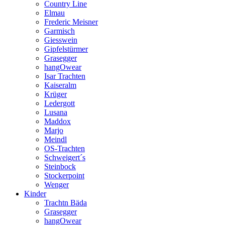
Country Line
Elmau
Frederic Meisner
Garmisch
Giesswein
Gipfelstürmer
Grasegger
hangOwear
Isar Trachten
Kaiseralm
Krüger
Ledergott
Lusana
Maddox
Marjo
Meindl
OS-Trachten
Schweigert´s
Steinbock
Stockerpoint
Wenger
Kinder
Trachtn Bäda
Grasegger
hangOwear