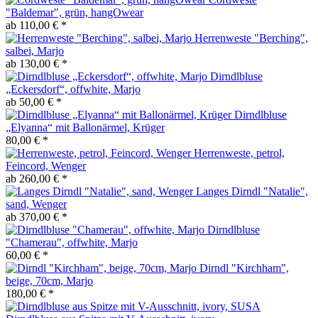
"Baldemar", grün, hangOwear
ab 110,00 € *
Herrenweste "Berching",
salbei, Marjo
ab 130,00 € *
Dirndlbluse
„Eckersdorf“, offwhite, Marjo
ab 50,00 € *
Dirndlbluse
„Elyanna“ mit Ballonärmel, Krüger
80,00 € *
Herrenweste, petrol,
Feincord, Wenger
ab 260,00 € *
Langes Dirndl "Natalie",
sand, Wenger
ab 370,00 € *
Dirndlbluse
"Chamerau", offwhite, Marjo
60,00 € *
Dirndl "Kirchham",
beige, 70cm, Marjo
180,00 € *