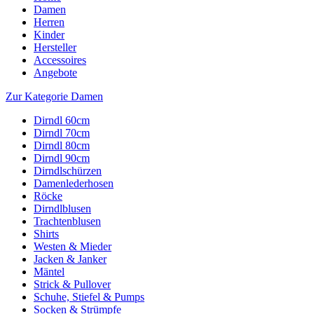
Damen
Herren
Kinder
Hersteller
Accessoires
Angebote
Zur Kategorie Damen
Dirndl 60cm
Dirndl 70cm
Dirndl 80cm
Dirndl 90cm
Dirndlschürzen
Damenlederhosen
Röcke
Dirndlblusen
Trachtenblusen
Shirts
Westen & Mieder
Jacken & Janker
Mäntel
Strick & Pullover
Schuhe, Stiefel & Pumps
Socken & Strümpfe