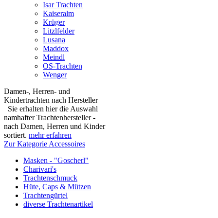
Isar Trachten
Kaiseralm
Krüger
Litzlfelder
Lusana
Maddox
Meindl
OS-Trachten
Wenger
Damen-, Herren- und
Kindertrachten nach Hersteller
Sie erhalten hier die Auswahl
namhafter Trachtenhersteller -
nach Damen, Herren und Kinder
sortiert.
mehr erfahren
Zur Kategorie Accessoires
Masken - "Goscherl"
Charivari's
Trachtenschmuck
Hüte, Caps & Mützen
Trachtengürtel
diverse Trachtenartikel