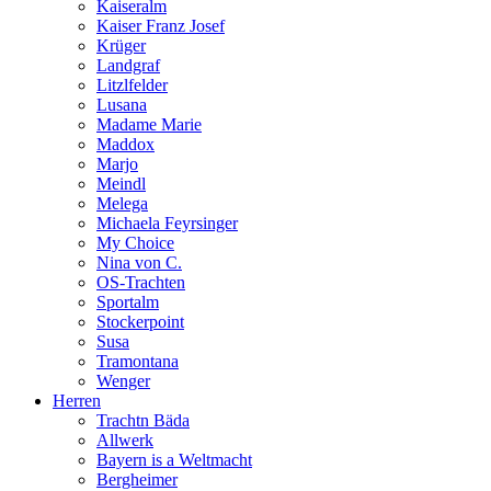
Kaiseralm
Kaiser Franz Josef
Krüger
Landgraf
Litzlfelder
Lusana
Madame Marie
Maddox
Marjo
Meindl
Melega
Michaela Feyrsinger
My Choice
Nina von C.
OS-Trachten
Sportalm
Stockerpoint
Susa
Tramontana
Wenger
Herren
Trachtn Bäda
Allwerk
Bayern is a Weltmacht
Bergheimer