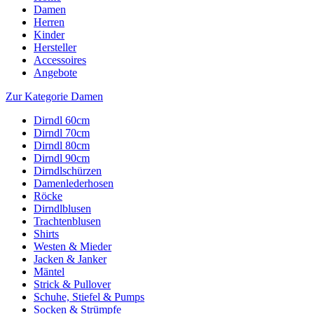
Damen
Herren
Kinder
Hersteller
Accessoires
Angebote
Zur Kategorie Damen
Dirndl 60cm
Dirndl 70cm
Dirndl 80cm
Dirndl 90cm
Dirndlschürzen
Damenlederhosen
Röcke
Dirndlblusen
Trachtenblusen
Shirts
Westen & Mieder
Jacken & Janker
Mäntel
Strick & Pullover
Schuhe, Stiefel & Pumps
Socken & Strümpfe