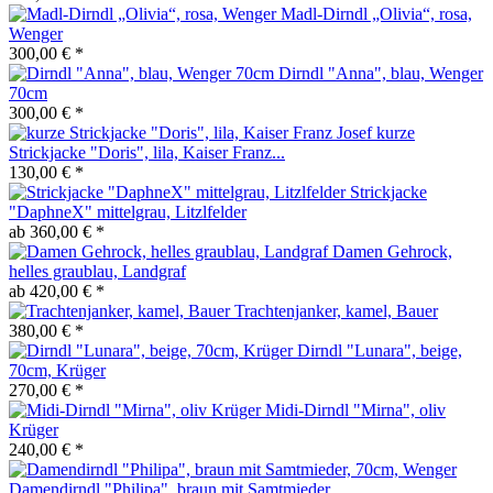
Madl-Dirndl „Olivia“, rosa,
Wenger
300,00 € *
Dirndl "Anna", blau, Wenger
70cm
300,00 € *
kurze
Strickjacke "Doris", lila, Kaiser Franz...
130,00 € *
Strickjacke
"DaphneX" mittelgrau, Litzlfelder
ab 360,00 € *
Damen Gehrock,
helles graublau, Landgraf
ab 420,00 € *
Trachtenjanker, kamel, Bauer
380,00 € *
Dirndl "Lunara", beige,
70cm, Krüger
270,00 € *
Midi-Dirndl "Mirna", oliv
Krüger
240,00 € *
Damendirndl "Philipa", braun mit Samtmieder,...