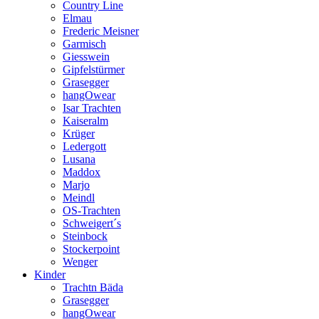
Country Line
Elmau
Frederic Meisner
Garmisch
Giesswein
Gipfelstürmer
Grasegger
hangOwear
Isar Trachten
Kaiseralm
Krüger
Ledergott
Lusana
Maddox
Marjo
Meindl
OS-Trachten
Schweigert´s
Steinbock
Stockerpoint
Wenger
Kinder
Trachtn Bäda
Grasegger
hangOwear