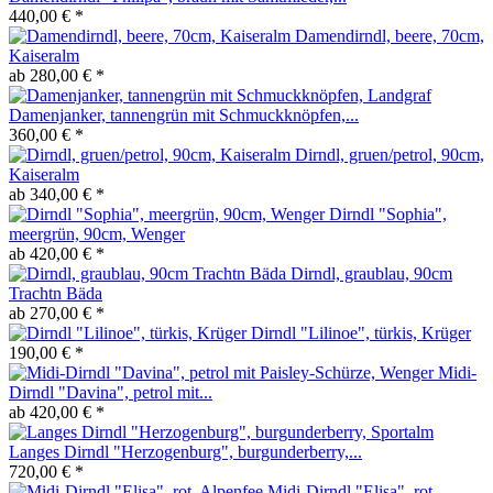
440,00 € *
Damendirndl, beere, 70cm,
Kaiseralm
ab 280,00 € *
Damenjanker, tannengrün mit Schmuckknöpfen,...
360,00 € *
Dirndl, gruen/petrol, 90cm,
Kaiseralm
ab 340,00 € *
Dirndl "Sophia",
meergrün, 90cm, Wenger
ab 420,00 € *
Dirndl, graublau, 90cm
Trachtn Bäda
ab 270,00 € *
Dirndl "Lilinoe", türkis, Krüger
190,00 € *
Midi-
Dirndl "Davina", petrol mit...
ab 420,00 € *
Langes Dirndl "Herzogenburg", burgunderberry,...
720,00 € *
Midi-Dirndl "Elisa", rot,