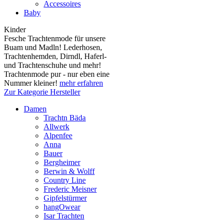
Accessoires
Baby
Kinder
Fesche Trachtenmode für unsere
Buam und Madln! Lederhosen,
Trachtenhemden, Dirndl, Haferl-
und Trachtenschuhe und mehr!
Trachtenmode pur - nur eben eine
Nummer kleiner!
mehr erfahren
Zur Kategorie Hersteller
Damen
Trachtn Bäda
Allwerk
Alpenfee
Anna
Bauer
Bergheimer
Berwin & Wolff
Country Line
Frederic Meisner
Gipfelstürmer
hangOwear
Isar Trachten