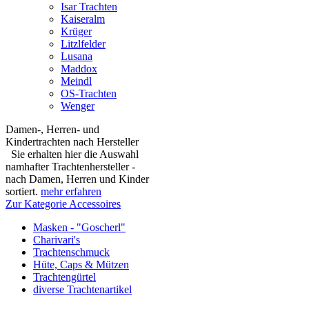
Isar Trachten
Kaiseralm
Krüger
Litzlfelder
Lusana
Maddox
Meindl
OS-Trachten
Wenger
Damen-, Herren- und
Kindertrachten nach Hersteller
Sie erhalten hier die Auswahl
namhafter Trachtenhersteller -
nach Damen, Herren und Kinder
sortiert.
mehr erfahren
Zur Kategorie Accessoires
Masken - "Goscherl"
Charivari's
Trachtenschmuck
Hüte, Caps & Mützen
Trachtengürtel
diverse Trachtenartikel