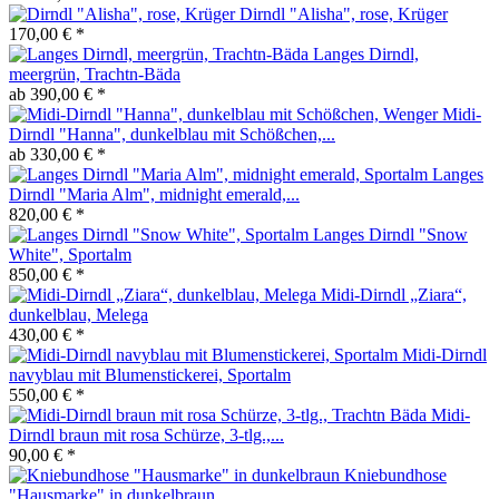
Dirndl "Alisha", rose, Krüger
170,00 € *
Langes Dirndl,
meergrün, Trachtn-Bäda
ab 390,00 € *
Midi-
Dirndl "Hanna", dunkelblau mit Schößchen,...
ab 330,00 € *
Langes
Dirndl "Maria Alm", midnight emerald,...
820,00 € *
Langes Dirndl "Snow
White", Sportalm
850,00 € *
Midi-Dirndl „Ziara“,
dunkelblau, Melega
430,00 € *
Midi-Dirndl
navyblau mit Blumenstickerei, Sportalm
550,00 € *
Midi-
Dirndl braun mit rosa Schürze, 3-tlg.,...
90,00 € *
Kniebundhose
"Hausmarke" in dunkelbraun