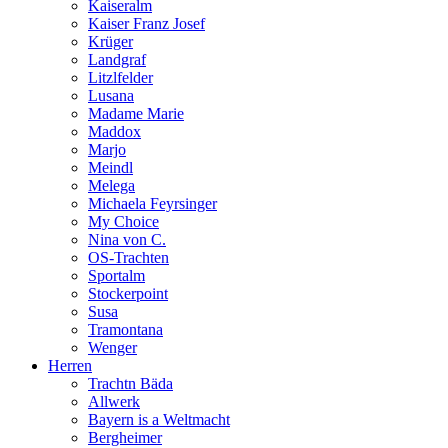
Kaiseralm
Kaiser Franz Josef
Krüger
Landgraf
Litzlfelder
Lusana
Madame Marie
Maddox
Marjo
Meindl
Melega
Michaela Feyrsinger
My Choice
Nina von C.
OS-Trachten
Sportalm
Stockerpoint
Susa
Tramontana
Wenger
Herren
Trachtn Bäda
Allwerk
Bayern is a Weltmacht
Bergheimer