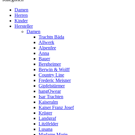
Damen
Herren
Kinder
Hersteller
Damen
Trachtn Bäda
Allwerk
Alpenfee
Anna
Bauer
Bergheimer
Berwin & Wolff
Country Line
Frederic Meisner
Gipfelstürmer
hangOwear
Isar Trachten
Kaiseralm
Kaiser Franz Josef
Krüger
Landgraf
Litzlfelder
Lusana
Madame Marie