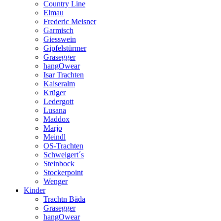
Country Line
Elmau
Frederic Meisner
Garmisch
Giesswein
Gipfelstürmer
Grasegger
hangOwear
Isar Trachten
Kaiseralm
Krüger
Ledergott
Lusana
Maddox
Marjo
Meindl
OS-Trachten
Schweigert´s
Steinbock
Stockerpoint
Wenger
Kinder
Trachtn Bäda
Grasegger
hangOwear