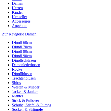
Damen
Herren
Kinder
Hersteller
Accessoires
Angebote
Zur Kategorie Damen
Dirndl 60cm
Dirndl 70cm
Dirndl 80cm
Dirndl 90cm
Dirndlschürzen
Damenlederhosen
Röcke
Dirndlblusen
Trachtenblusen
Shirts
Westen & Mieder
Jacken & Janker
Mäntel
Strick & Pullover
Schuhe, Stiefel & Pumps
Socken & Strümpfe