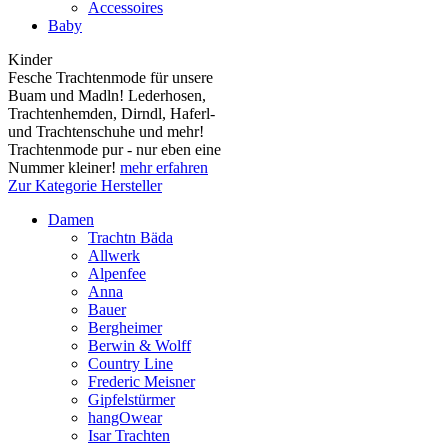
Accessoires
Baby
Kinder
Fesche Trachtenmode für unsere
Buam und Madln! Lederhosen,
Trachtenhemden, Dirndl, Haferl-
und Trachtenschuhe und mehr!
Trachtenmode pur - nur eben eine
Nummer kleiner!
mehr erfahren
Zur Kategorie Hersteller
Damen
Trachtn Bäda
Allwerk
Alpenfee
Anna
Bauer
Bergheimer
Berwin & Wolff
Country Line
Frederic Meisner
Gipfelstürmer
hangOwear
Isar Trachten