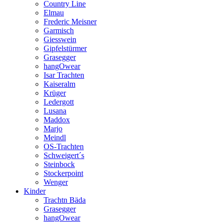
Country Line
Elmau
Frederic Meisner
Garmisch
Giesswein
Gipfelstürmer
Grasegger
hangOwear
Isar Trachten
Kaiseralm
Krüger
Ledergott
Lusana
Maddox
Marjo
Meindl
OS-Trachten
Schweigert´s
Steinbock
Stockerpoint
Wenger
Kinder
Trachtn Bäda
Grasegger
hangOwear