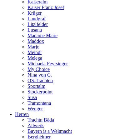
Kaiseralm
Kaiser Franz Josef
Krüger
Landgraf
Litzlfelder
Lusana
Madame Marie
Maddox
Marjo
Meindl
Melega
Michaela Feyrsinger
My Choice
Nina von C.
OS-Trachten
Sportalm
Stockerpoint
Susa
Tramontana
Wenger
Herren
Trachtn Bäda
Allwerk
Bayern is a Weltmacht
Bergheimer