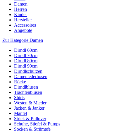
Damen
Herren
Kinder
Hersteller
Accessoires
Angebote
Zur Kategorie Damen
Dirndl 60cm
Dirndl 70cm
Dirndl 80cm
Dirndl 90cm
Dirndlschürzen
Damenlederhosen
Röcke
Dirndlblusen
Trachtenblusen
Shirts
Westen & Mieder
Jacken & Janker
Mäntel
Strick & Pullover
Schuhe, Stiefel & Pumps
Socken & Strümpfe