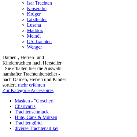
Isar Trachten
Kaiseralm
Krüger
Litzlfelder
Lusana
Maddox
Meindl
OS-Trachten
Wenger
Damen-, Herren- und
Kindertrachten nach Hersteller
Sie erhalten hier die Auswahl
namhafter Trachtenhersteller -
nach Damen, Herren und Kinder
sortiert.
mehr erfahren
Zur Kategorie Accessoires
Masken - "Goscherl"
Charivari's
Trachtenschmuck
Hüte, Caps & Mützen
Trachtengürtel
diverse Trachtenartikel