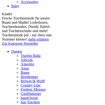
Accessoires
Baby
Kinder
Fesche Trachtenmode für unsere
Buam und Madln! Lederhosen,
Trachtenhemden, Dirndl, Haferl-
und Trachtenschuhe und mehr!
Trachtenmode pur - nur eben eine
Nummer kleiner!
mehr erfahren
Zur Kategorie Hersteller
Damen
Trachtn Bäda
Allwerk
Alpenfee
Anna
Bauer
Bergheimer
Berwin & Wolff
Country Line
Frederic Meisner
Gipfelstürmer
hangOwear
Isar Trachten