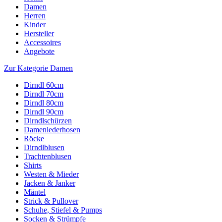
Damen
Herren
Kinder
Hersteller
Accessoires
Angebote
Zur Kategorie Damen
Dirndl 60cm
Dirndl 70cm
Dirndl 80cm
Dirndl 90cm
Dirndlschürzen
Damenlederhosen
Röcke
Dirndlblusen
Trachtenblusen
Shirts
Westen & Mieder
Jacken & Janker
Mäntel
Strick & Pullover
Schuhe, Stiefel & Pumps
Socken & Strümpfe