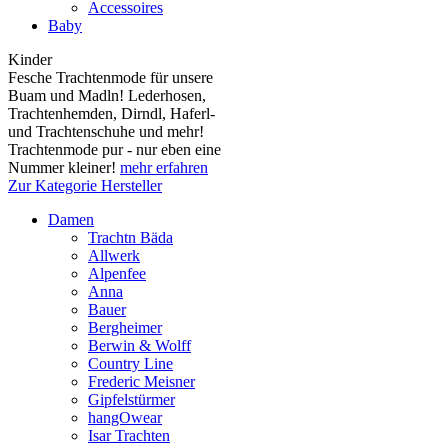
Accessoires
Baby
Kinder
Fesche Trachtenmode für unsere
Buam und Madln! Lederhosen,
Trachtenhemden, Dirndl, Haferl-
und Trachtenschuhe und mehr!
Trachtenmode pur - nur eben eine
Nummer kleiner!
mehr erfahren
Zur Kategorie Hersteller
Damen
Trachtn Bäda
Allwerk
Alpenfee
Anna
Bauer
Bergheimer
Berwin & Wolff
Country Line
Frederic Meisner
Gipfelstürmer
hangOwear
Isar Trachten