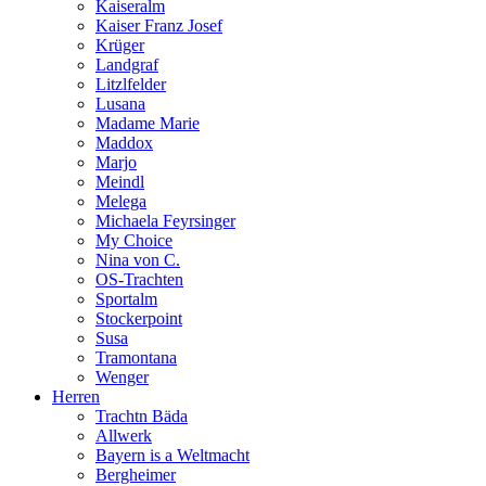
Kaiseralm
Kaiser Franz Josef
Krüger
Landgraf
Litzlfelder
Lusana
Madame Marie
Maddox
Marjo
Meindl
Melega
Michaela Feyrsinger
My Choice
Nina von C.
OS-Trachten
Sportalm
Stockerpoint
Susa
Tramontana
Wenger
Herren
Trachtn Bäda
Allwerk
Bayern is a Weltmacht
Bergheimer