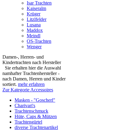
Isar Trachten
Kaiseralm
Krüger
Litzlfelder
Lusana
Maddox
Meindl
OS-Trachten
Wenger
Damen-, Herren- und
Kindertrachten nach Hersteller
Sie erhalten hier die Auswahl
namhafter Trachtenhersteller -
nach Damen, Herren und Kinder
sortiert.
mehr erfahren
Zur Kategorie Accessoires
Masken - "Goscherl"
Charivari's
Trachtenschmuck
Hüte, Caps & Mützen
Trachtengürtel
diverse Trachtenartikel