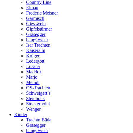
Country Line
Elmau
Frederic Meisner
Garmisch
Giesswein
Gipfelstürmer
Grasegger
hangOwear
Isar Trachten
Kaiseralm
Krüger
Ledergott
Lusana
Maddox
Marjo
Meindl
OS-Trachten
Schweigert´s
Steinbock
Stockerpoint
Wenger
Kinder
Trachtn Bäda
Grasegger
hangOwear