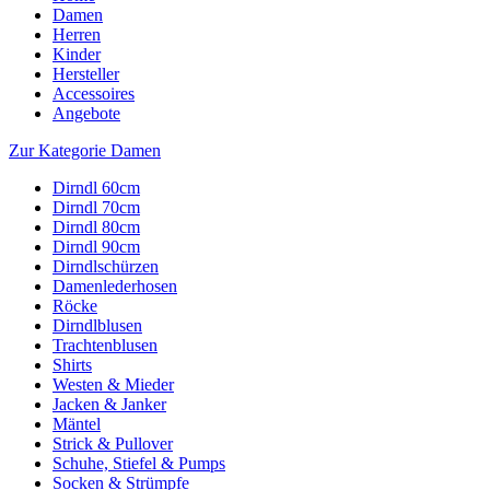
Damen
Herren
Kinder
Hersteller
Accessoires
Angebote
Zur Kategorie Damen
Dirndl 60cm
Dirndl 70cm
Dirndl 80cm
Dirndl 90cm
Dirndlschürzen
Damenlederhosen
Röcke
Dirndlblusen
Trachtenblusen
Shirts
Westen & Mieder
Jacken & Janker
Mäntel
Strick & Pullover
Schuhe, Stiefel & Pumps
Socken & Strümpfe