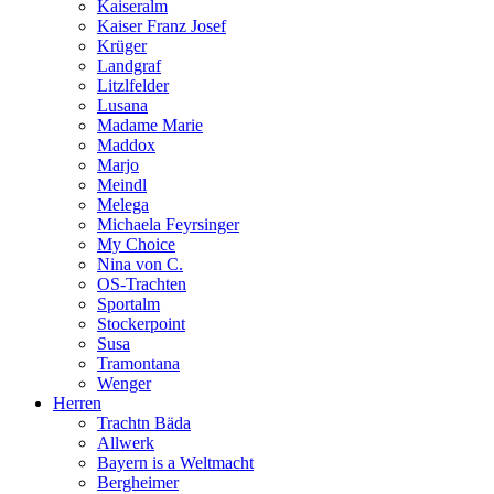
Kaiseralm
Kaiser Franz Josef
Krüger
Landgraf
Litzlfelder
Lusana
Madame Marie
Maddox
Marjo
Meindl
Melega
Michaela Feyrsinger
My Choice
Nina von C.
OS-Trachten
Sportalm
Stockerpoint
Susa
Tramontana
Wenger
Herren
Trachtn Bäda
Allwerk
Bayern is a Weltmacht
Bergheimer