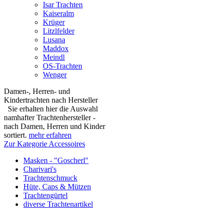
Isar Trachten
Kaiseralm
Krüger
Litzlfelder
Lusana
Maddox
Meindl
OS-Trachten
Wenger
Damen-, Herren- und
Kindertrachten nach Hersteller
Sie erhalten hier die Auswahl
namhafter Trachtenhersteller -
nach Damen, Herren und Kinder
sortiert.
mehr erfahren
Zur Kategorie Accessoires
Masken - "Goscherl"
Charivari's
Trachtenschmuck
Hüte, Caps & Mützen
Trachtengürtel
diverse Trachtenartikel