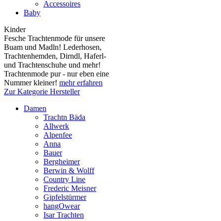
Accessoires
Baby
Kinder
Fesche Trachtenmode für unsere
Buam und Madln! Lederhosen,
Trachtenhemden, Dirndl, Haferl-
und Trachtenschuhe und mehr!
Trachtenmode pur - nur eben eine
Nummer kleiner!
mehr erfahren
Zur Kategorie Hersteller
Damen
Trachtn Bäda
Allwerk
Alpenfee
Anna
Bauer
Bergheimer
Berwin & Wolff
Country Line
Frederic Meisner
Gipfelstürmer
hangOwear
Isar Trachten