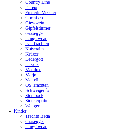
Country Line
Elmau
Frederic Meisner
Garmisch
Giesswein
Gipfelstürmer
Grasegger
hangOwear
Isar Trachten
Kaiseralm
Krüger
Ledergott
Lusana
Maddox
Marjo
Meindl
OS-Trachten
Schweigert´s
Steinbock
Stockerpoint
Wenger
Kinder
Trachtn Bäda
Grasegger
hangOwear