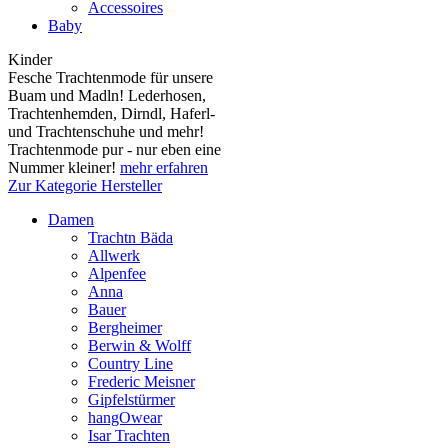
Accessoires
Baby
Kinder
Fesche Trachtenmode für unsere
Buam und Madln! Lederhosen,
Trachtenhemden, Dirndl, Haferl-
und Trachtenschuhe und mehr!
Trachtenmode pur - nur eben eine
Nummer kleiner!
mehr erfahren
Zur Kategorie Hersteller
Damen
Trachtn Bäda
Allwerk
Alpenfee
Anna
Bauer
Bergheimer
Berwin & Wolff
Country Line
Frederic Meisner
Gipfelstürmer
hangOwear
Isar Trachten