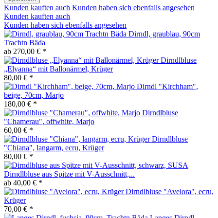
Kunden kauften auch
Kunden haben sich ebenfalls angesehen
Kunden kauften auch
Kunden haben sich ebenfalls angesehen
Dirndl, graublau, 90cm
Trachtn Bäda
ab 270,00 € *
Dirndlbluse
„Elyanna“ mit Ballonärmel, Krüger
80,00 € *
Dirndl "Kirchham",
beige, 70cm, Marjo
180,00 € *
Dirndlbluse
"Chamerau", offwhite, Marjo
60,00 € *
Dirndlbluse
"Chiana", langarm, ecru, Krüger
80,00 € *
Dirndlbluse aus Spitze mit V-Ausschnitt,...
ab 40,00 € *
Dirndlbluse "Avelora", ecru,
Krüger
70,00 € *
Langes Dirndl,