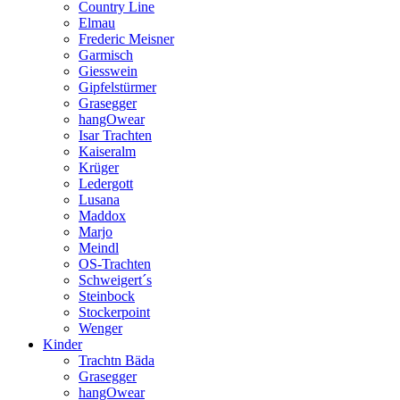
Country Line
Elmau
Frederic Meisner
Garmisch
Giesswein
Gipfelstürmer
Grasegger
hangOwear
Isar Trachten
Kaiseralm
Krüger
Ledergott
Lusana
Maddox
Marjo
Meindl
OS-Trachten
Schweigert´s
Steinbock
Stockerpoint
Wenger
Kinder
Trachtn Bäda
Grasegger
hangOwear