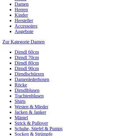
Damen
Herren
Kinder
Hersteller
Accessoires
Angebote
Zur Kategorie Damen
Dirndl 60cm
Dirndl 70cm
Dirndl 80cm
Dirndl 90cm
Dirndlschürzen
Damenlederhosen
Röcke
Dirndlblusen
Trachtenblusen
Shirts
Westen & Mieder
Jacken & Janker
Mäntel
Strick & Pullover
Schuhe, Stiefel & Pumps
Socken & Strümpfe