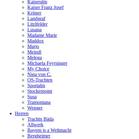
Kaiseralm
Kaiser Franz Josef
Krüger
Landgraf
Litzlfelder
Lusana
Madame Marie
Maddox
Marjo
Meindl
Melega
Michaela Feyrsinger
My Choice
Nina von C.
OS-Trachten
Sportalm
Stockerpoint
Susa
Tramontana
Wenger
Herren
Trachtn Bäda
Allwerk
Bayern is a Weltmacht
Bergheimer