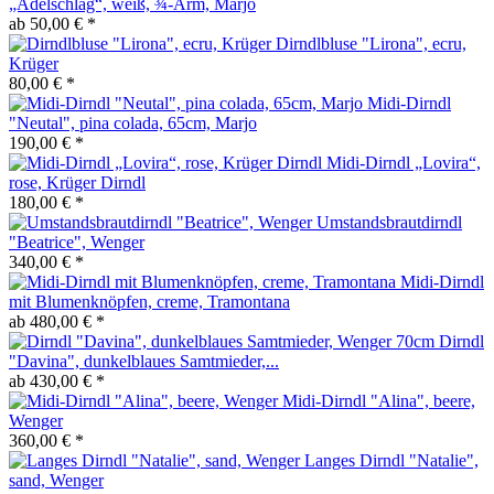
„Adelschlag“, weiß, ¾-Arm, Marjo
ab 50,00 € *
Dirndlbluse "Lirona", ecru,
Krüger
80,00 € *
Midi-Dirndl
"Neutal", pina colada, 65cm, Marjo
190,00 € *
Midi-Dirndl „Lovira“,
rose, Krüger Dirndl
180,00 € *
Umstandsbrautdirndl
"Beatrice", Wenger
340,00 € *
Midi-Dirndl
mit Blumenknöpfen, creme, Tramontana
ab 480,00 € *
Dirndl
"Davina", dunkelblaues Samtmieder,...
ab 430,00 € *
Midi-Dirndl "Alina", beere,
Wenger
360,00 € *
Langes Dirndl "Natalie",
sand, Wenger