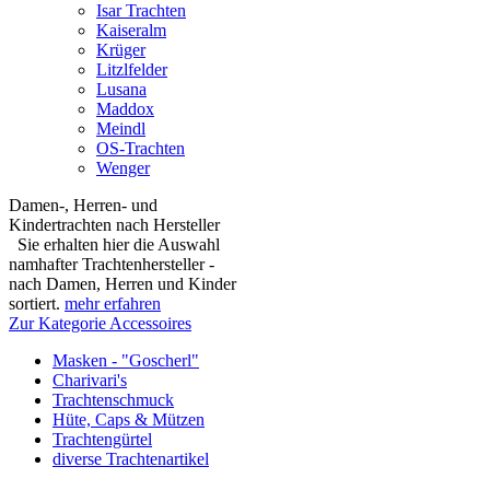
Isar Trachten
Kaiseralm
Krüger
Litzlfelder
Lusana
Maddox
Meindl
OS-Trachten
Wenger
Damen-, Herren- und
Kindertrachten nach Hersteller
Sie erhalten hier die Auswahl
namhafter Trachtenhersteller -
nach Damen, Herren und Kinder
sortiert.
mehr erfahren
Zur Kategorie Accessoires
Masken - "Goscherl"
Charivari's
Trachtenschmuck
Hüte, Caps & Mützen
Trachtengürtel
diverse Trachtenartikel