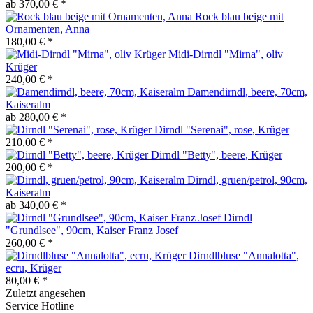
ab 370,00 € *
Rock blau beige mit
Ornamenten, Anna
180,00 € *
Midi-Dirndl "Mirna", oliv
Krüger
240,00 € *
Damendirndl, beere, 70cm,
Kaiseralm
ab 280,00 € *
Dirndl "Serenai", rose, Krüger
210,00 € *
Dirndl "Betty", beere, Krüger
200,00 € *
Dirndl, gruen/petrol, 90cm,
Kaiseralm
ab 340,00 € *
Dirndl
"Grundlsee", 90cm, Kaiser Franz Josef
260,00 € *
Dirndlbluse "Annalotta",
ecru, Krüger
80,00 € *
Zuletzt angesehen
Service Hotline