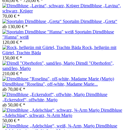
650,00 € *
720,00 € *
Dirndlbluse „Lavina“,
schwarz, Krüger
70,00 € *
Sportalm Dirndlbluse „Greta“
ab 130,00 € *
Sportalm Dirndlbluse
"Hanna" weiß
120,00 € *
Rock, hellgrün mit
Gürtel, Trachtn Bäda
150,00 € *
Dirndl "Oberhofen",
sand/leo, Marjo
210,00 € *
Dirndlbluse "Roselina", off-white, Madame Marie...
ab 70,00 € *
Dirndlbluse
„Eckersdorf“, offwhite, Marjo
ab 50,00 € *
Dirndlbluse
„Adelschlag“, schwarz, ¾-Arm Marjo
50,00 € *
Dirndlbluse