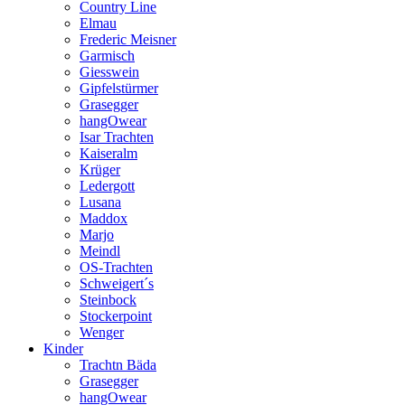
Country Line
Elmau
Frederic Meisner
Garmisch
Giesswein
Gipfelstürmer
Grasegger
hangOwear
Isar Trachten
Kaiseralm
Krüger
Ledergott
Lusana
Maddox
Marjo
Meindl
OS-Trachten
Schweigert´s
Steinbock
Stockerpoint
Wenger
Kinder
Trachtn Bäda
Grasegger
hangOwear