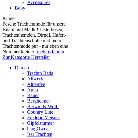
Accessoires
Baby
Kinder
Fesche Trachtenmode für unsere
Buam und Madln! Lederhosen,
Trachtenhemden, Dirndl, Haferl-
und Trachtenschuhe und mehr!
Trachtenmode pur - nur eben eine
Nummer kleiner!
mehr erfahren
Zur Kategorie Hersteller
Damen
Trachtn Bäda
Allwerk
Alpenfee
Anna
Bauer
Bergheimer
Berwin & Wolff
Country Line
Frederic Meisner
Gipfelstürmer
hangOwear
Isar Trachten