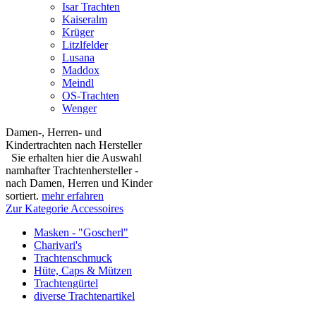
Isar Trachten
Kaiseralm
Krüger
Litzlfelder
Lusana
Maddox
Meindl
OS-Trachten
Wenger
Damen-, Herren- und
Kindertrachten nach Hersteller
Sie erhalten hier die Auswahl
namhafter Trachtenhersteller -
nach Damen, Herren und Kinder
sortiert.
mehr erfahren
Zur Kategorie Accessoires
Masken - "Goscherl"
Charivari's
Trachtenschmuck
Hüte, Caps & Mützen
Trachtengürtel
diverse Trachtenartikel