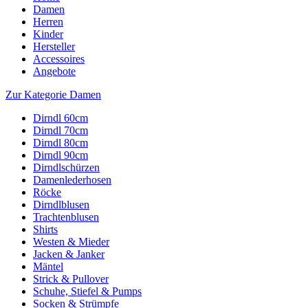
Damen
Herren
Kinder
Hersteller
Accessoires
Angebote
Zur Kategorie Damen
Dirndl 60cm
Dirndl 70cm
Dirndl 80cm
Dirndl 90cm
Dirndlschürzen
Damenlederhosen
Röcke
Dirndlblusen
Trachtenblusen
Shirts
Westen & Mieder
Jacken & Janker
Mäntel
Strick & Pullover
Schuhe, Stiefel & Pumps
Socken & Strümpfe