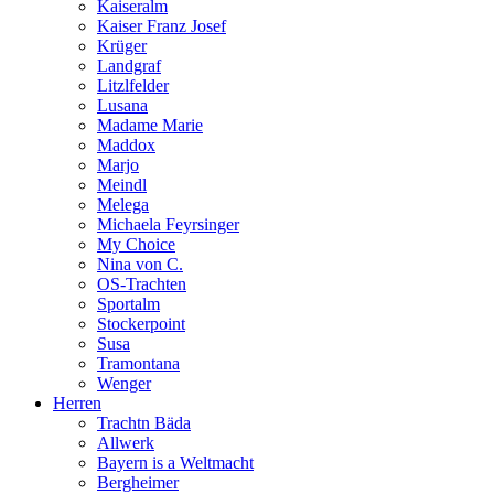
Kaiseralm
Kaiser Franz Josef
Krüger
Landgraf
Litzlfelder
Lusana
Madame Marie
Maddox
Marjo
Meindl
Melega
Michaela Feyrsinger
My Choice
Nina von C.
OS-Trachten
Sportalm
Stockerpoint
Susa
Tramontana
Wenger
Herren
Trachtn Bäda
Allwerk
Bayern is a Weltmacht
Bergheimer