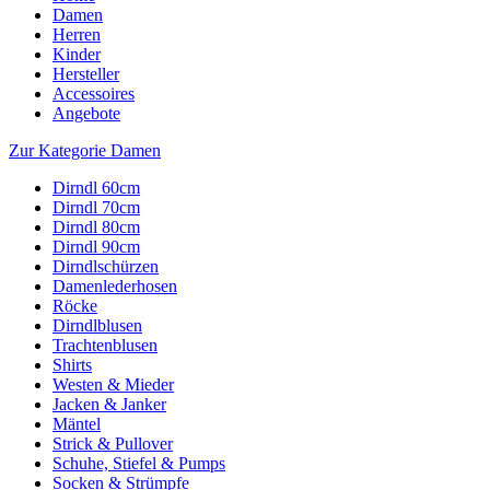
Damen
Herren
Kinder
Hersteller
Accessoires
Angebote
Zur Kategorie Damen
Dirndl 60cm
Dirndl 70cm
Dirndl 80cm
Dirndl 90cm
Dirndlschürzen
Damenlederhosen
Röcke
Dirndlblusen
Trachtenblusen
Shirts
Westen & Mieder
Jacken & Janker
Mäntel
Strick & Pullover
Schuhe, Stiefel & Pumps
Socken & Strümpfe