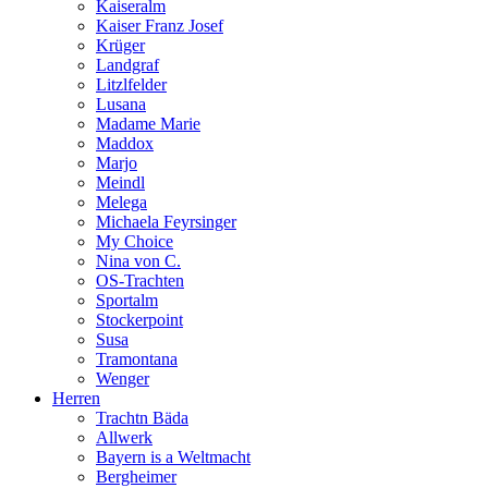
Kaiseralm
Kaiser Franz Josef
Krüger
Landgraf
Litzlfelder
Lusana
Madame Marie
Maddox
Marjo
Meindl
Melega
Michaela Feyrsinger
My Choice
Nina von C.
OS-Trachten
Sportalm
Stockerpoint
Susa
Tramontana
Wenger
Herren
Trachtn Bäda
Allwerk
Bayern is a Weltmacht
Bergheimer