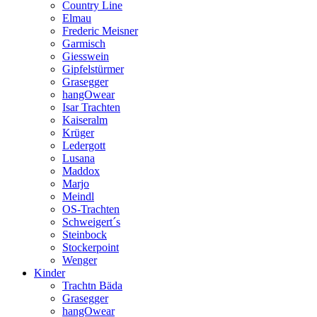
Country Line
Elmau
Frederic Meisner
Garmisch
Giesswein
Gipfelstürmer
Grasegger
hangOwear
Isar Trachten
Kaiseralm
Krüger
Ledergott
Lusana
Maddox
Marjo
Meindl
OS-Trachten
Schweigert´s
Steinbock
Stockerpoint
Wenger
Kinder
Trachtn Bäda
Grasegger
hangOwear