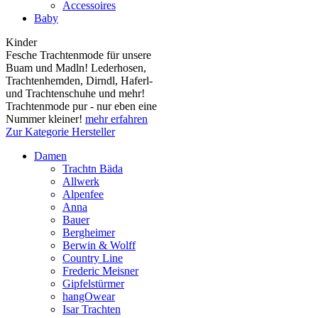
Accessoires
Baby
Kinder
Fesche Trachtenmode für unsere
Buam und Madln! Lederhosen,
Trachtenhemden, Dirndl, Haferl-
und Trachtenschuhe und mehr!
Trachtenmode pur - nur eben eine
Nummer kleiner!
mehr erfahren
Zur Kategorie Hersteller
Damen
Trachtn Bäda
Allwerk
Alpenfee
Anna
Bauer
Bergheimer
Berwin & Wolff
Country Line
Frederic Meisner
Gipfelstürmer
hangOwear
Isar Trachten