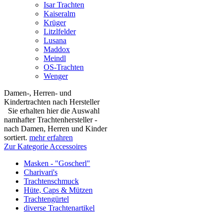
Isar Trachten
Kaiseralm
Krüger
Litzlfelder
Lusana
Maddox
Meindl
OS-Trachten
Wenger
Damen-, Herren- und
Kindertrachten nach Hersteller
Sie erhalten hier die Auswahl
namhafter Trachtenhersteller -
nach Damen, Herren und Kinder
sortiert.
mehr erfahren
Zur Kategorie Accessoires
Masken - "Goscherl"
Charivari's
Trachtenschmuck
Hüte, Caps & Mützen
Trachtengürtel
diverse Trachtenartikel