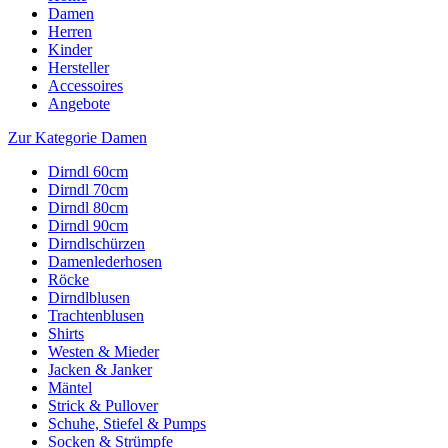
Damen
Herren
Kinder
Hersteller
Accessoires
Angebote
Zur Kategorie Damen
Dirndl 60cm
Dirndl 70cm
Dirndl 80cm
Dirndl 90cm
Dirndlschürzen
Damenlederhosen
Röcke
Dirndlblusen
Trachtenblusen
Shirts
Westen & Mieder
Jacken & Janker
Mäntel
Strick & Pullover
Schuhe, Stiefel & Pumps
Socken & Strümpfe