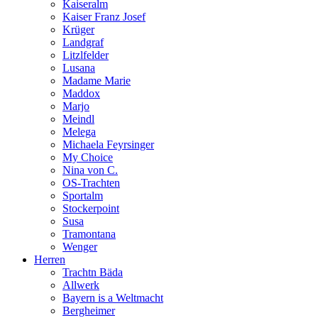
Kaiseralm
Kaiser Franz Josef
Krüger
Landgraf
Litzlfelder
Lusana
Madame Marie
Maddox
Marjo
Meindl
Melega
Michaela Feyrsinger
My Choice
Nina von C.
OS-Trachten
Sportalm
Stockerpoint
Susa
Tramontana
Wenger
Herren
Trachtn Bäda
Allwerk
Bayern is a Weltmacht
Bergheimer