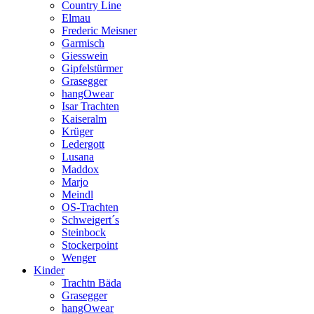
Country Line
Elmau
Frederic Meisner
Garmisch
Giesswein
Gipfelstürmer
Grasegger
hangOwear
Isar Trachten
Kaiseralm
Krüger
Ledergott
Lusana
Maddox
Marjo
Meindl
OS-Trachten
Schweigert´s
Steinbock
Stockerpoint
Wenger
Kinder
Trachtn Bäda
Grasegger
hangOwear