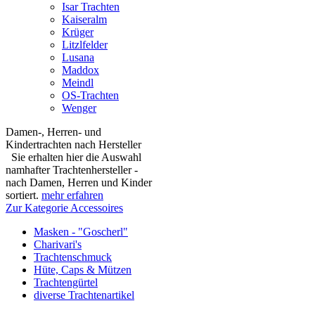
Isar Trachten
Kaiseralm
Krüger
Litzlfelder
Lusana
Maddox
Meindl
OS-Trachten
Wenger
Damen-, Herren- und
Kindertrachten nach Hersteller
Sie erhalten hier die Auswahl
namhafter Trachtenhersteller -
nach Damen, Herren und Kinder
sortiert.
mehr erfahren
Zur Kategorie Accessoires
Masken - "Goscherl"
Charivari's
Trachtenschmuck
Hüte, Caps & Mützen
Trachtengürtel
diverse Trachtenartikel