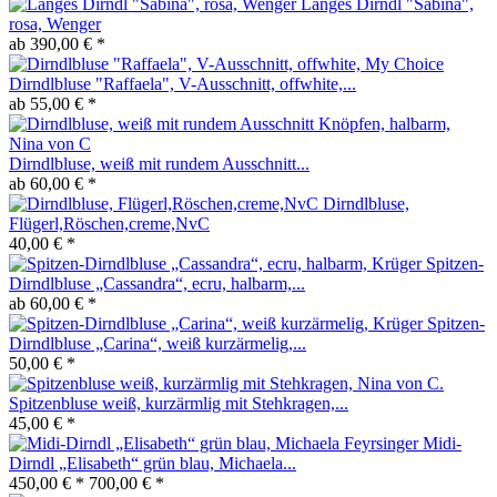
Langes Dirndl "Sabina",
rosa, Wenger
ab 390,00 € *
Dirndlbluse "Raffaela", V-Ausschnitt, offwhite,...
ab 55,00 € *
Dirndlbluse, weiß mit rundem Ausschnitt...
ab 60,00 € *
Dirndlbluse,
Flügerl,Röschen,creme,NvC
40,00 € *
Spitzen-
Dirndlbluse „Cassandra“, ecru, halbarm,...
ab 60,00 € *
Spitzen-
Dirndlbluse „Carina“, weiß kurzärmelig,...
50,00 € *
Spitzenbluse weiß, kurzärmlig mit Stehkragen,...
45,00 € *
Midi-
Dirndl „Elisabeth“ grün blau, Michaela...
450,00 € *
700,00 € *