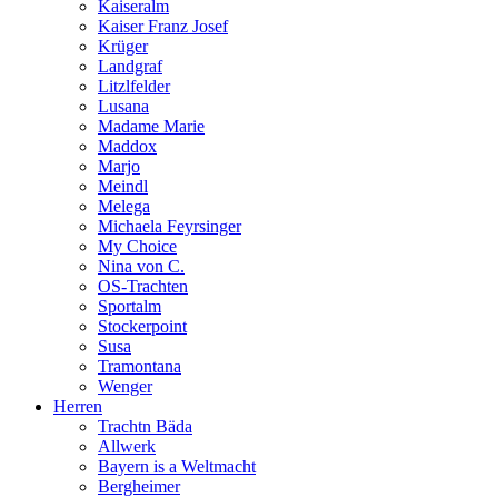
Kaiseralm
Kaiser Franz Josef
Krüger
Landgraf
Litzlfelder
Lusana
Madame Marie
Maddox
Marjo
Meindl
Melega
Michaela Feyrsinger
My Choice
Nina von C.
OS-Trachten
Sportalm
Stockerpoint
Susa
Tramontana
Wenger
Herren
Trachtn Bäda
Allwerk
Bayern is a Weltmacht
Bergheimer