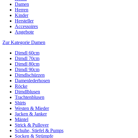
Damen
Herren
Kinder
Hersteller
Accessoires
Angebote
Zur Kategorie Damen
Dirndl 60cm
Dirndl 70cm
Dirndl 80cm
Dirndl 90cm
Dirndlschürzen
Damenlederhosen
Röcke
Dirndlblusen
Trachtenblusen
Shirts
Westen & Mieder
Jacken & Janker
Mäntel
Strick & Pullover
Schuhe, Stiefel & Pumps
Socken & Strümpfe