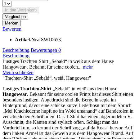
In den
Warenkorb
Vergleichen
Merken
Bewerten
Artikel-Nr.:
SW10653
Beschreibung
Bewertungen
0
Beschreibung
Lustiges Trachten-Shirt „Sebald“ in weiß aus dem Hause
Hangowear . Bekannt für seine coolen...
mehr
Menü schließen
"Trachten-Shirt „Sebald“, weiß, Hangowear"
Lustiges
Trachten-Shirt
„Sebald“ in weiß aus dem Hause
Hangowear
. Bekannt für seine coolen Prints hat dieses Shirt einen
besonders lustigen. Abgedruckt sind die Berge in sepia im
Hintergrund, davor eine schicke kurze Lederhosn mit dem Spruch
„Mei Krachlederne hupft no im Woid umanand“ auf Banderolen in
verschiedenen Schriftarten. Das T-Shirt hat einen abgerundeten V-
Ausschnitt, die Kanten sind stylisch offen. Schlägt man das
Vorderteil um, so kommt der Schriftzug „auf da Roas“ hervor. Auf
dem linken Ärmel ist das Geweih aus dem Hangowear-Brand. Auf
dem Rücken sieht man einen lustigen „Wegweiser“ vor Bergen mit