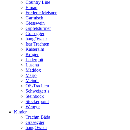
Country Line
Elmau
Frederic Meisner
Garmisch
Giesswein
Gipfelstürmer
Grasegger
hangOwear
Isar Trachten
Kaiseralm
Krüger
Ledergott
Lusana
Maddox
Marjo
Meindl
OS-Trachten
Schweigert´s
Steinbock
Stockerpoint
Wenger
Kinder
Trachtn Bäda
Grasegger
hangOwear