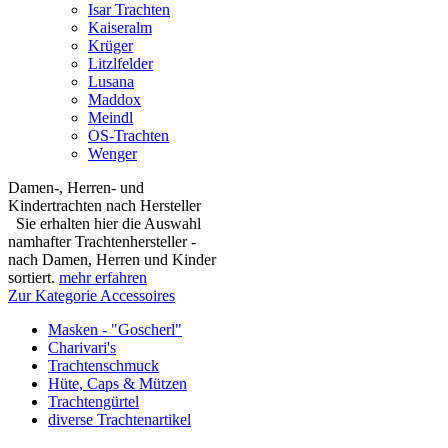
Isar Trachten
Kaiseralm
Krüger
Litzlfelder
Lusana
Maddox
Meindl
OS-Trachten
Wenger
Damen-, Herren- und
Kindertrachten nach Hersteller
Sie erhalten hier die Auswahl
namhafter Trachtenhersteller -
nach Damen, Herren und Kinder
sortiert.
mehr erfahren
Zur Kategorie Accessoires
Masken - "Goscherl"
Charivari's
Trachtenschmuck
Hüte, Caps & Mützen
Trachtengürtel
diverse Trachtenartikel