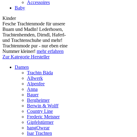
Accessoires
Baby
Kinder
Fesche Trachtenmode für unsere
Buam und Madln! Lederhosen,
Trachtenhemden, Dirndl, Haferl-
und Trachtenschuhe und mehr!
Trachtenmode pur - nur eben eine
Nummer kleiner!
mehr erfahren
Zur Kategorie Hersteller
Damen
Trachtn Bäda
Allwerk
Alpenfee
Anna
Bauer
Bergheimer
Berwin & Wolff
Country Line
Frederic Meisner
Gipfelstürmer
hangOwear
Isar Trachten