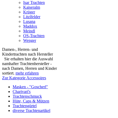
Isar Trachten
Kaiseralm
Krüger
Litzlfelder
Lusana
Maddox
Meindl
OS-Trachten
Wenger
Damen-, Herren- und
Kindertrachten nach Hersteller
Sie erhalten hier die Auswahl
namhafter Trachtenhersteller -
nach Damen, Herren und Kinder
sortiert.
mehr erfahren
Zur Kategorie Accessoires
Masken - "Goscherl"
Charivari's
Trachtenschmuck
Hüte, Caps & Mützen
Trachtengürtel
diverse Trachtenartikel