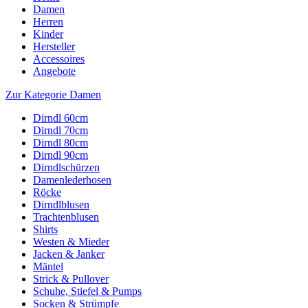
Damen
Herren
Kinder
Hersteller
Accessoires
Angebote
Zur Kategorie Damen
Dirndl 60cm
Dirndl 70cm
Dirndl 80cm
Dirndl 90cm
Dirndlschürzen
Damenlederhosen
Röcke
Dirndlblusen
Trachtenblusen
Shirts
Westen & Mieder
Jacken & Janker
Mäntel
Strick & Pullover
Schuhe, Stiefel & Pumps
Socken & Strümpfe