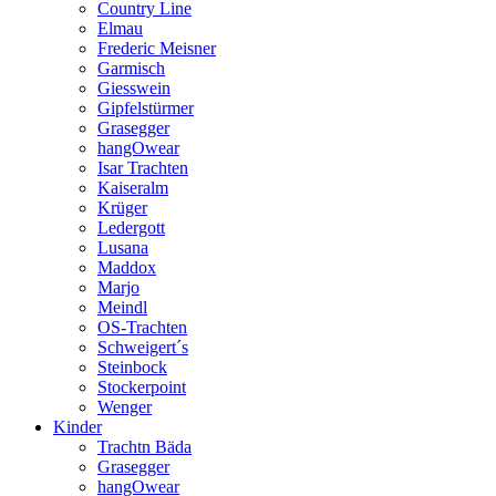
Country Line
Elmau
Frederic Meisner
Garmisch
Giesswein
Gipfelstürmer
Grasegger
hangOwear
Isar Trachten
Kaiseralm
Krüger
Ledergott
Lusana
Maddox
Marjo
Meindl
OS-Trachten
Schweigert´s
Steinbock
Stockerpoint
Wenger
Kinder
Trachtn Bäda
Grasegger
hangOwear