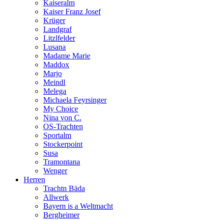
Kaiseralm
Kaiser Franz Josef
Krüger
Landgraf
Litzlfelder
Lusana
Madame Marie
Maddox
Marjo
Meindl
Melega
Michaela Feyrsinger
My Choice
Nina von C.
OS-Trachten
Sportalm
Stockerpoint
Susa
Tramontana
Wenger
Herren
Trachtn Bäda
Allwerk
Bayern is a Weltmacht
Bergheimer