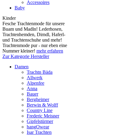
Accessoires
Baby
Kinder
Fesche Trachtenmode für unsere
Buam und Madln! Lederhosen,
Trachtenhemden, Dirndl, Haferl-
und Trachtenschuhe und mehr!
Trachtenmode pur - nur eben eine
Nummer kleiner!
mehr erfahren
Zur Kategorie Hersteller
Damen
Trachtn Bäda
Allwerk
Alpenfee
Anna
Bauer
Bergheimer
Berwin & Wolff
Country Line
Frederic Meisner
Gipfelstürmer
hangOwear
Isar Trachten